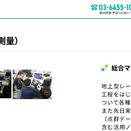
測量）
総合マ
地上型レー
工程をは
ついて各種
また先日実
（点群デー
含む活用ノ