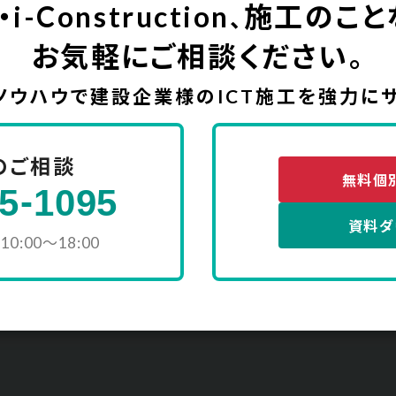
・i-Construction
施工のこと
、
お気軽にご相談ください。
ノウハウで建設企業様の
ICT施工を強力に
のご相談
無料個
-
5
1095
資料ダ
0:00〜18:00