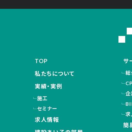
TOP
サ
総
私たちについて
C
実績・実例
企
施工
B
セミナー
求
求人情報
簡