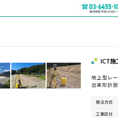
ICT
地上型レー
出来形計
発注方式
工事区分