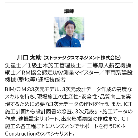
講師
川口 太助
（ストラテジクスマネジメント株式会社）
測量士／１級土木施工管理技士／二等無人航空機操
縦士／RM協会認定UAV測量マイスター／車両系建設
機械（整地等）運転技能者
BIM/CIMの3次元モデル、3次元設計データ作成の高度な
スキルを持ち、現場施工の生産性・安全性・品質向上を実
現するために必要な3次元データの作図を行う。また、ICT
施工計画から設計図書の照査、３次元設計・施工データの
作成、建機設定サポート、出来形帳票図の作成まで、ICT
施工の各工程ごとにハンズオンでサポートを行うDX・i-
Constructionのスペシャリスト。