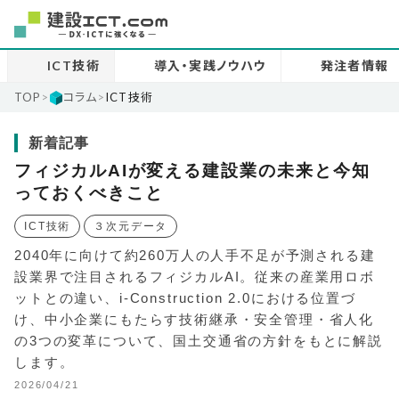
ICT技術
導入・実践ノウハウ
発注者情報
TOP
>
コラム
>
ICT技術
新着記事
フィジカルAIが変える建設業の未来と今知
っておくべきこと
ICT技術
３次元データ
2040年に向けて約260万人の人手不足が予測される建
設業界で注目されるフィジカルAI。従来の産業用ロボ
ットとの違い、i-Construction 2.0における位置づ
け、中小企業にもたらす技術継承・安全管理・省人化
の3つの変革について、国土交通省の方針をもとに解説
します。
2026/04/21