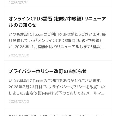
修において、「ICT施工」をテーマとした講演を担当いたし
2026/07/31
ました。■開催概要日時：2026年6月23日（火）14:00～
17:00（うち、1.5時間講演）形式：対面内容：講演「ICT施
オンラインCPDS講習（初級/中級編）リニューア
工の基礎概論」・「ICT施工の先進事例と導入手
ルのお知らせ
法」 グループディ
いつも建設ICT.comのご利用をありがとうございます。毎
月開催している「オンラインCPDS講習（初級/中級編）」
が、2026年11月開催回よりリニューアルします！建設業
界全体でICT化が進む中、講習内容もさらにレベルアッ
2026/07/30
プして生まれ変わります。開催日程やカリキュラムの詳細
は、後日公開予定です。ぜひお楽しみに。なお、基礎固め
プライバシーポリシー改訂のお知らせ
に最適な現在のカリキュラムでの開催は9月までです。現
行内容の受講をご希望の
いつも建設ICT.comのご利用をありがとうございます。
2026年7月23日付で、プライバシーポリシーを改訂いた
しました。主な改訂内容は以下のとおりです。メールマガ
ジンにご登録いただいた方の個人情報の利用目的に、建
2026/07/23
設ICT.comの最新情報に加えて、当社の商品やサービス
に関するご案内をメールで配信することを明記しました。