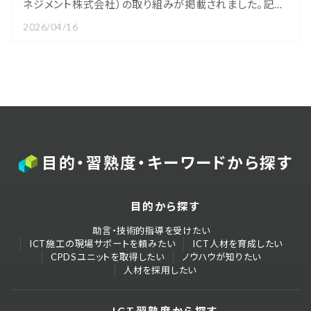
ネジメント株式会社）の取り組みが掲載されました。記事
では、当社がサポートしています「ICT建設株式会社」の
2026/04/16
取り組みについても同様に掲載されております。以下のリ
ンクより、ぜひご覧くださいませ。■特集記事「検証、i-
Construction10年」ICT施工未経験企業へのすすめ、
目的・習熟度・キーワードから探す
目的から探す
助言・技術的指導を受けたい
ICT施工の現場サポートを頼みたい
ICT人材を育成したい
CPDSユニットを取得したい
ノウハウが知りたい
人材を採用したい