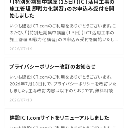
「【特別短期集中講座（1.5日）】ICT活用工事の
資料請求をいただいた方の個人情報の利用目的に、当社
施工管理 即戦力化講習」のお申込み受付を開
の商品やサービスに関する情報
始しました
いつも建設ICT.comのご利用をありがとうございます。こ
のたび、「【特別短期集中講座（1.5日）】ICT活用工事の
施工管理 即戦力化講習」のお申込み受付を開始いたし
ました。1.5日(計10時間)の短期集中プログラムで、ICT
2026/07/16
活用工事の施工管理に必要な知識を体系的に習得いた
だけます。CPDS10ユニットの取得が可能です。本講習
プライバシーポリシー改訂のお知らせ
は、人材開発支援助成金(事業展開等リスキリング支援コ
ース)の活用を想定し
いつも建設ICT.comのご利用をありがとうございます。
2026年7月13日付で、プライバシーポリシーを改訂いた
しました。主な改訂内容は以下のとおりです。無料相談サ
ービスの開始にともない、無料相談・お問い合わせフォー
2026/07/13
ムよりお送りいただいた個人情報の利用目的(ご連絡、日
程調整、オンライン面談等の実施)を明記しました。資料
建設ICT.comサイトをリニューアルしました
請求をいただいた方の個人情報の利用目的を見直し、記
載を整理しました。個人情報の取