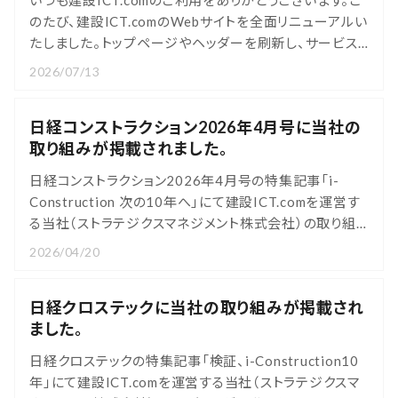
いつも建設ICT.comのご利用をありがとうございます。こ
のたび、建設ICT.comのWebサイトを全面リニューアルい
たしました。トップページやヘッダーを刷新し、サービス・
実績/事例・コラムなど、お探しの情報にたどり着きやすい
2026/07/13
構成に見直しております。また、リニューアルにあわせて
以下の機能を新たにご用意しました。■サービス紹介資
日経コンストラクション2026年4月号に当社の
料の無料ダウンロードICT施工の総合支援サービスの概
取り組みが掲載されました。
要・導入フロー・料金
日経コンストラクション2026年4月号の特集記事「i-
Construction 次の10年へ」にて建設ICT.comを運営す
る当社（ストラテジクスマネジメント株式会社）の取り組
みが掲載されました。誌面では、当社がサポートしていま
2026/04/20
す「ICT建設株式会社」の取り組みについても同様に掲載
されております。ぜひご覧くださいませ。日経コンストラク
日経クロステックに当社の取り組みが掲載され
ション 2026年4月号
ました。
日経クロステックの特集記事「検証、i-Construction10
年」にて建設ICT.comを運営する当社（ストラテジクスマ