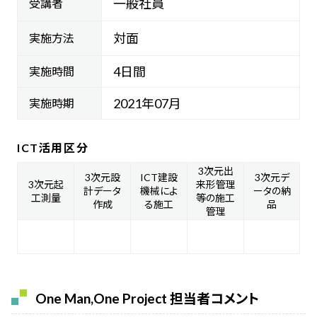
一般社員
受講者
対面
実施方法
4日間
実施時間
2021年07月
実施時期
ICT活用区分
3次元出
3次元設
ICT建設
3次元デ
3次元起
来形管理
計データ
機械によ
ータの納
工測量
等の施工
作成
る施工
品
管理
One Man,One Project 担当者コメント