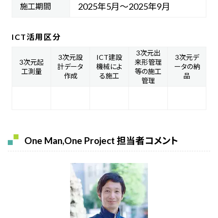
2025年5月～2025年9月
施工期間
ICT活用区分
3次元出
3次元設
ICT建設
3次元デ
3次元起
来形管理
計データ
機械によ
ータの納
工測量
等の施工
作成
る施工
品
管理
One Man,One Project 担当者コメント