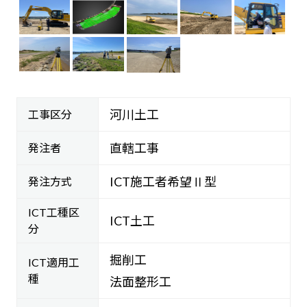
河川土工
工事区分
直轄工事
発注者
ICT施工者希望Ⅱ型
発注方式
ICT工種区
ICT土工
分
掘削工
ICT適用工
種
法面整形工