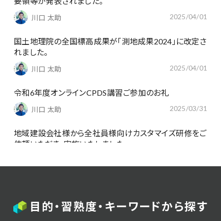
要領等が発表されました。
2025/04/01
川口 太助
国土地理院の全国標高成果が「測地成果2024」に改定さ
れました。
2025/04/01
川口 太助
令和6年度オンラインCPDS講習ご参加のお礼
2025/03/31
川口 太助
地域建設会社様から全社員様向けカスタマイズ研修をご
依頼いただき、実施いたしました。
2025/01/29
川口 太助
最近のICTサポート事例④：「ICT建設株式会社」大規模
道路改良工事のサポート（ICT土工、ICT擁壁工、ICT法
目的・習熟度・キーワードから探す
面工）