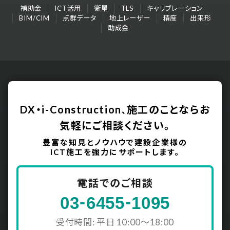
補助金
ICT活用
衛星
TLS
キャリブレーション
現場実績記事（林道新設工事現場でのICT掘削工）をア
BIM/CIM
点群データ
地上レーザー
精度
出来形
ップいたしました。
助成金
2024/09/13
川口 太助
DX・i-Construction
施工のことなら
お
、
気軽にご相談ください。
豊富な知見とノウハウで建設企業様の
ICT施工を強力にサポートします。
電話でのご相談
-
-
03
6455
1095
受付時間: 平日 10:00〜18:00