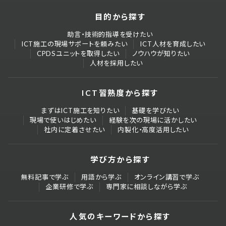
2025/01/03
川口 太助
目的から探す
最近のICTサポート事例③：「ICT建設株式会社」大規模
助言・技術的指導を受けたい
道路改良工事のサポート完工
ICT施工の現場サポートを頼みたい
ICT人材を育成したい
2025/01/01
CPDSユニットを取得したい
ノウハウが知りたい
川口 太助
人材を採用したい
最近のICTサポート事例②：ICT構造物工（橋台工）とICT
基礎工、BIM/CIM活用工事の総合マネジメントサポート
ICT習熟度から探す
2024/12/29
川口 太助
まずはICT施工を知りたい
基礎を学びたい
現場で使いはじめたい
経験を次の現場に活かしたい
社内に定着させたい
内製化・高度活用したい
最近のICTサポート事例①：大規模道路改良工事での総
合マネジメント、延長2.5kmの3次元設計データ作成
2024/12/26
川口 太助
学び方から探す
無料記事で学ぶ
用語から学ぶ
オンライン講習で学ぶ
現場見学会にて地元高校生に向けて「3次元測量」「3次
企業研修で学ぶ
専門家に相談しながら学ぶ
元データ」のプレゼンテーションを実施してきました。
2024/11/05
川口 太助
人気のキーワードから探す