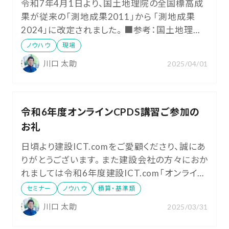
令和7年4月1日より、国土地理院の全国標高成
果が従来の「測地成果2011」から 「測地成果
2024」に改定されました。 ■参考：国土地理院
「令和7年度全国の標高成果の改定」
ノウハウ
現場
https://www.gsi.go.jp/sokuchikijun/hyoko20
川口 太助
2025/04/01
24rev.html こちらの変更に伴い、現在、ICT建
機施工が進行中（測地成果2011で運用中）の現
場では、 使用機器・システムに応じて
令和6年度オンラインCPDS講習ご参加の
お礼
日頃より建設ICT.comをご愛顧くださり、誠にあ
りがとうございます。 また建設会社の方々におか
れましては令和6年度建設ICT.com「オンライン
CPDS講習」にも多くの方々にご参加いただきま
セミナー
ノウハウ
積算・基準類
したこと、心より感謝申し上げます。おかげさま
川口 太助
2025/03/31
で1年間で1,000名近くの方々にご聴講いただく
ことができました。 毎回、経営層からご担当者ま