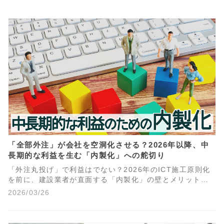
「全部外注」が会社を空洞化させる？2026年以降、中
長期的な利益を生む「内製化」への舵切り
「外注丸投げ」で利益はでない？2026年のICT施工原則化
を前に、建設業者が直面する「内製化」の壁とメリットを
徹底解説。作業時間削減が利益に直結しない理由や、補助
2026/03/26
金・優遇措置の終了リスク、自社にノウハウを残す「内製
化の黄金比」を提案します。