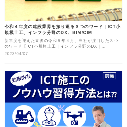
令和４年度の建設業界を振り返る３つのワード｜ICT小
規模土工、インフラ分野のDX、BIM/CIM
新年度を迎えた直後の令和５年４月、当社が注目した３つ
のワード【ICT小規模土工｜インフラ分野のDX｜
BIM/CIM】をもとに、昨年度（令和４年度）の建設業界を
2023/04/07
振り返ってみました。