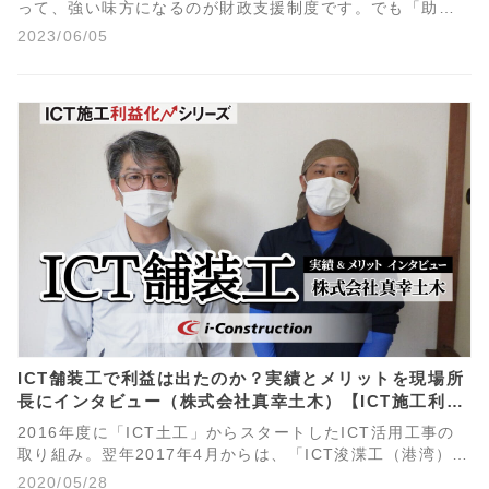
って、強い味方になるのが財政支援制度です。でも「助成
金・補助金・税制優遇」がどういう制度なのかがよくわか
2023/06/05
らない方も多いのではないでしょうか。今回のコラムでは3
つの制度の特徴と違いについてわかりやすく解説します。
ICT舗装工で利益は出たのか？実績とメリットを現場所
長にインタビュー（株式会社真幸土木）【ICT施工利益
化シリーズ】
2016年度に「ICT土工」からスタートしたICT活用工事の
取り組み。翌年2017年4月からは、「ICT浚渫工（港湾）」
と並び「ICT舗装工」にも工種が拡大したが、「ICT舗装
2020/05/28