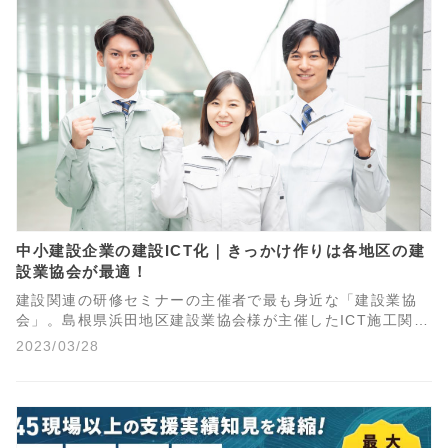
中小建設企業の建設ICT化｜きっかけ作りは各地区の建
設業協会が最適！
建設関連の研修セミナーの主催者で最も身近な「建設業協
会」。島根県浜田地区建設業協会様が主催したICT施工関連
セミナーをきっかけにICT施工に取り組まれた中小企業様の
2023/03/28
事例をご紹介します。