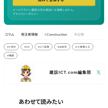
メールマガジン配信以外の用途には使用しません。
プライバシーポリシー
コラム
発注者情報
i-Construction
本記事
#DX
#3次元
#ICT活用
#出来形
#小規模土工
#精度
建設ICT.com編集部
あわせて読みたい