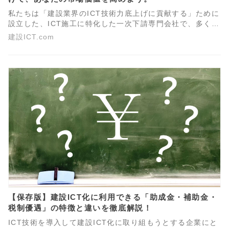
私たちは「建設業界のICT技術力底上げに貢献する」ために
設立した、ICT施工に特化した一次下請専門会社で、多くの
ICT施工現場の受注があります。協議・段取り・起工測量か
建設ICT.com
ら電子データ納品までICT活用工事の全工程をワンストップ
で対応。全工程に携わることによって、ICT活用工事の全体
像が理解できます。
【保存版】建設ICT化に利用できる「助成金・補助金・
税制優遇」の特徴と違いを徹底解説！
ICT技術を導入して建設ICT化に取り組もうとする企業にと