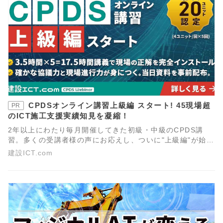
CPDSオンライン講習上級編 スタート! 45現場超
PR
のICT施工支援実績知見を凝縮！
2年以上にわたり毎月開催してきた初級・中級のCPDS講
習。多くの受講者様の声にお応えし、ついに"上級編"が始動
します。現場を動かすリーダーに必要なのは、個々の操作
建設ICT.com
スキルだけでなく、工事全体を見通し最適な「段取り」を
描く力です。ICT施工計画の立案・特記仕様書の読み解き、
そして円滑な発注者協議の手法を体系的に学びます。