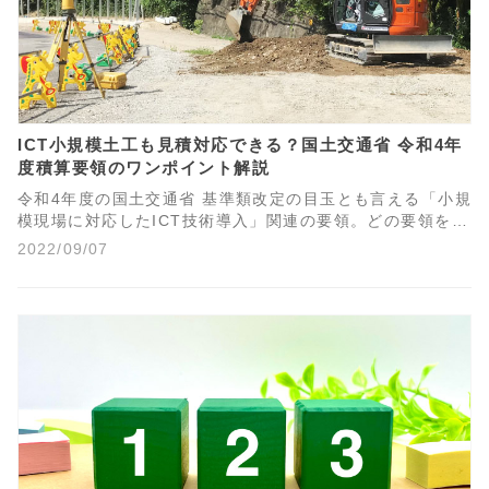
ICT小規模土工も見積対応できる？国土交通省 令和4年
度積算要領のワンポイント解説
令和4年度の国土交通省 基準類改定の目玉とも言える「小規
模現場に対応したICT技術導入」関連の要領。どの要領をど
のように参考すればいいのかがわからないというお問合せ
2022/09/07
も多くいただきます。そんな各種要領の中から、お金に関
する積算要領をもとに、ICT小規模土工に取り組むなら今が
チャンス！な理由をワンポイント解説します。