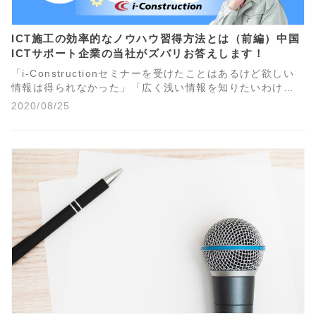
ICT施工の効率的なノウハウ習得方法とは（前編）中国
ICTサポート企業の当社がズバリお答えします！
「i-Constructionセミナーを受けたことはあるけど欲しい
情報は得られなかった」「広く浅い情報を知りたいわけじ
ゃない。」「もう少し突っ込んだ専門的で実務的な内容を
2020/08/25
知りたい。」「なんなら次の現場のことで具体的に知りた
いことがある。」これらの声は、実際に当社にお問い合わ
せがあったものです。今回は、このような声に応えるべく
「ICT施工の効率的なノウハウ習得方法」についてお伝えし
たいと思います。