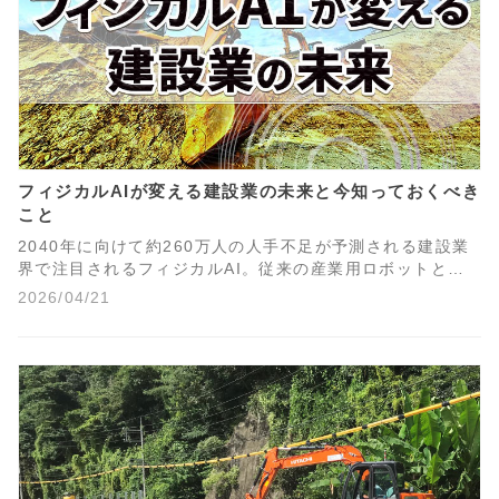
フィジカルAIが変える建設業の未来と今知っておくべき
こと
2040年に向けて約260万人の人手不足が予測される建設業
界で注目されるフィジカルAI。従来の産業用ロボットとの
違い、i-Construction 2.0における位置づけ、中小企業にも
2026/04/21
たらす技術継承・安全管理・省人化の3つの変革について、
国土交通省の方針をもとに解説します。