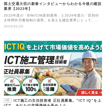
国土交通大臣の新春インタビューからわかる今後の建設
業界【2023年】
2023年度の「BIM/CIM原則適用」と2024年度の「罰則付
き時間外労働規制の適用」を迎える建設業界にとって、国
が推進する国土強靭化とインフラ分野のＤＸは注目すべき
2023/01/25
施策です。2023年新春の国土交通大臣インタビューからわ
かる今後の建設業界と関連施策をわかりやすく整理しまし
た。
ICT施工の主任技術者 正社員募集。“ICT IQ”を上
PR
げて、あなたの市場価値を高めよう。