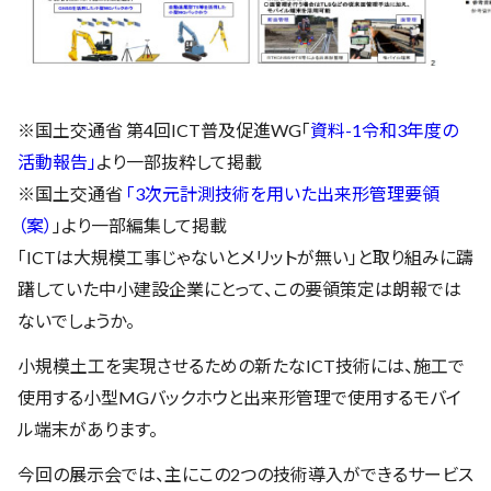
※国土交通省 第4回ICT普及促進WG「
資料-1令和3年度の
活動報告」
より一部抜粋して掲載
※国土交通省
「3次元計測技術を用いた出来形管理要領
（案）
」より一部編集して掲載
「ICTは大規模工事じゃないとメリットが無い」と取り組みに躊
躇していた中小建設企業にとって、この要領策定は朗報では
ないでしょうか。
小規模土工を実現させるための新たなICT技術には、施工で
使用する小型MGバックホウと出来形管理で使用するモバイ
ル端末があります。
今回の展示会では、主にこの2つの技術導入ができるサービス