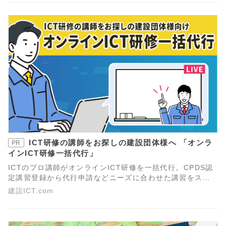
いことがある。」これらの声は、実際に当社にお問い合わ
せがあったものです。今回は、このような声に応えるべく
「ICT施工の効率的なノウハウ習得方法」についてお伝えし
たいと思います。
ICT研修の講師をお探しの建設団体様へ 「オンラ
PR
インICT研修一括代行」
ICTのプロ講師がオンラインICT研修を一括代行。CPDS認
定講習登録から代行申請などニーズに合わせた講習をスピ
ーディに提供します。
建設ICT.com