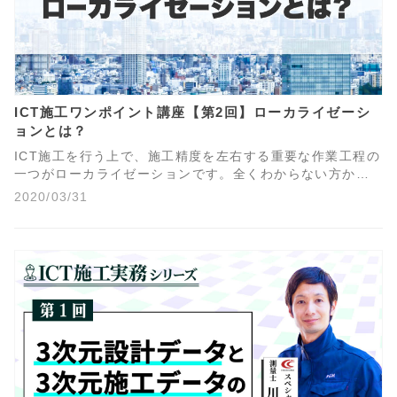
ICT施工ワンポイント講座【第2回】ローカライゼーシ
ョンとは？
ICT施工を行う上で、施工精度を左右する重要な作業工程の
一つがローカライゼーションです。全くわからない方か
ら、何となくぼんやりならわかるけど…という方向けに、
2020/03/31
動画でわかりやすく解説します。