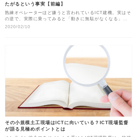
たがるという事実【前編】
熟練オペレーターほど嫌うと言われているICT建機。実はそ
の逆で、実際に乗ってみると「動きに無駄がなくなる」
「いちいち建機から降りて確認しなくていいから楽」など
2020/02/10
ICT建機のメリットを実感するようです。
その小規模土工現場はICTに向いている？ICT現場監督
が語る見極めポイントとは