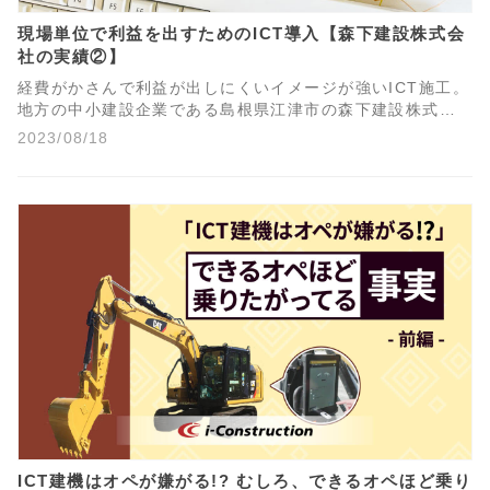
現場単位で利益を出すためのICT導入【森下建設株式会
社の実績②】
経費がかさんで利益が出しにくいイメージが強いICT施工。
地方の中小建設企業である島根県江津市の森下建設株式会
社の実績をもとに、現場単位で利益を出すためのICT導入か
2023/08/18
ら利益化までのプロセスを解説します。
ICT建機はオペが嫌がる!? むしろ、できるオペほど乗り