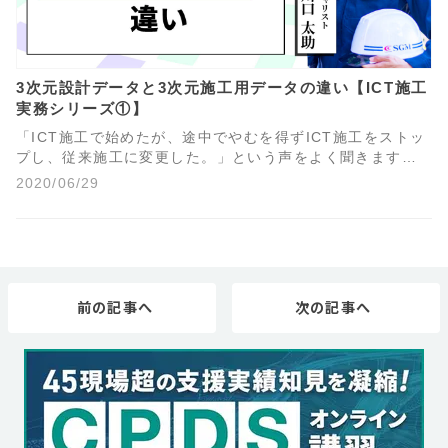
3次元設計データと3次元施工用データの違い【ICT施工
実務シリーズ①】
「ICT施工で始めたが、途中でやむを得ずICT施工をストッ
プし、従来施工に変更した。」という声をよく聞きます。
これはなぜでしょうか？大きな要因として、3次元データの
2020/06/29
間違いが挙げられます。3次元設計データを準備する際は、
次のようなことが起こらないよう気を付けてください。
前の記事へ
次の記事へ