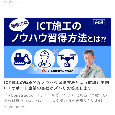
影響を与えるのでしょうか？本記事では、i-Construction
2021/11/04
の取り組みやICT活用工事でますます活用されるドローンを
運用するのに、国家資格が必要なのか？を解説します。
ICT施工の効率的なノウハウ習得方法とは（前編）中国
ICTサポート企業の当社がズバリお答えします！
「i-Constructionセミナーを受けたことはあるけど欲しい
情報は得られなかった」「広く浅い情報を知りたいわけじ
ゃない。」「もう少し突っ込んだ専門的で実務的な内容を
2020/08/25
知りたい。」「なんなら次の現場のことで具体的に知りた