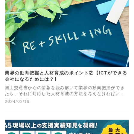
業界の動向把握と人材育成のポイント②【ICTができる
会社になるためには？】
国土交通省からの情報を読み解いて業界の動向把握ができ
たら、それに対応した人材育成の方法を考えなければいけ
ません。まずは専任者に学ばせるのか、社内でノウハウを
2024/03/19
水平展開するのか。方法はさまざまですが「ICTができる会
社になる」という視点で考えたとき、わたしたちは水平展
開することを強くおすすめします。今回は、その理由につ
いて解説していきます。