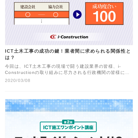
ICT土木工事の成功の鍵！業者間に求められる関係性と
は？
今回は、ICT土木工事の現場で闘う建設業界の皆様、i-
Constructionの取り組みに尽力される行政機関の皆様に、
経営コンサルティング会社であり、測量会社でもある私た
2020/03/08
ちが、数々の現場経験から得た知見から、独自の視点でICT
土木工事成功の鍵についてお伝えしたいと思います。