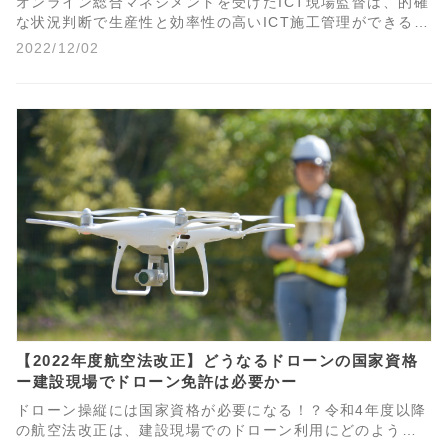
オンライン総合マネジメントを受けたICT現場監督は、的確
な状況判断で生産性と効率性の高いICT施工管理ができるよ
うになります。次世代エースの若手ICT現場監督に小規模土
2022/12/02
工現場へのICT技術導入の見極めポイントを聞いてみまし
た。
【2022年度航空法改正】どうなるドローンの国家資格
ー建設現場でドローン免許は必要かー
ドローン操縦には国家資格が必要になる！？令和4年度以降
の航空法改正は、建設現場でのドローン利用にどのような