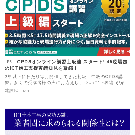
CPDSオンライン講習上級編 スタート! 45現場超
PR
のICT施工支援実績知見を凝縮！
2年以上にわたり毎月開催してきた初級・中級のCPDS講
習。多くの受講者様の声にお応えし、ついに"上級編"が始動
します。現場を動かすリーダーに必要なのは、個々の操作
建設ICT.com
スキルだけでなく、工事全体を見通し最適な「段取り」を
描く力です。ICT施工計画の立案・特記仕様書の読み解き、
そして円滑な発注者協議の手法を体系的に学びます。