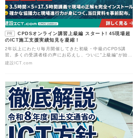
CPDSオンライン講習上級編 スタート! 45現場超
PR
のICT施工支援実績知見を凝縮！
2年以上にわたり毎月開催してきた初級・中級のCPDS講
習。多くの受講者様の声にお応えし、ついに"上級編"が始動
します。現場を動かすリーダーに必要なのは、個々の操作
建設ICT.com
スキルだけでなく、工事全体を見通し最適な「段取り」を
描く力です。ICT施工計画の立案・特記仕様書の読み解き、
そして円滑な発注者協議の手法を体系的に学びます。