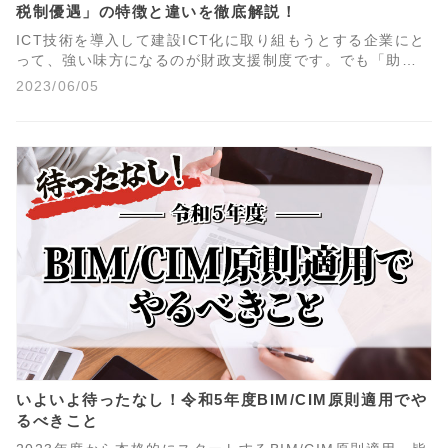
税制優遇」の特徴と違いを徹底解説！
ICT技術を導入して建設ICT化に取り組もうとする企業にと
って、強い味方になるのが財政支援制度です。でも「助成
金・補助金・税制優遇」がどういう制度なのかがよくわか
2023/06/05
らない方も多いのではないでしょうか。今回のコラムでは3
つの制度の特徴と違いについてわかりやすく解説します。
いよいよ待ったなし！令和5年度BIM/CIM原則適用でや
るべきこと