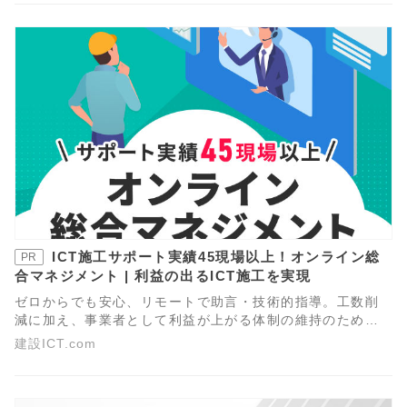
国土交通省の方針をもとに解説します。
ICT施工サポート実績45現場以上！オンライン総
PR
合マネジメント | 利益の出るICT施工を実現
ゼロからでも安心、リモートで助言・技術的指導。工数削
減に加え、事業者として利益が上がる体制の維持のため
に、専任のDX・i-Constructionスペシャリストがフルリモ
建設ICT.com
ートでICT施工助言、技術的指導いたします。