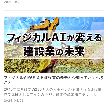
と並び「ICT舗装工」にも工種が拡大したが、「ICT舗装
2020/05/28
工」の開始から丸2年が経過した2020年現在でも、ICT舗装
工の事例は全国的にまだまだ少ないのが実情だ。
フィジカルAIが変える建設業の未来と今知っておくべき
こと
2040年に向けて約260万人の人手不足が予測される建設業
界で注目されるフィジカルAI。従来の産業用ロボットとの
違い、i-Construction 2.0における位置づけ、中小企業にも
2026/04/21
たらす技術継承・安全管理・省人化の3つの変革について、