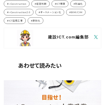
#i-Construction
#経営判断
#ICT積算
#利益化
#i-Construction2.0
#BIM/CIM
#オートメーション化
#ICT活用工事
#原則化
建設ICT.com編集部
あわせて読みたい