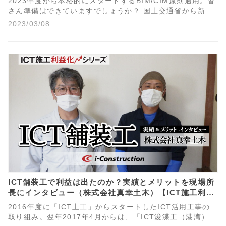
2023年度から本格的にスタートするBIM/CIM原則適用。皆
さん準備はできていますでしょうか？ 国土交通省から新た
に発表された方針内容から、施工段階では何をやるべきな
2023/03/08
のかを簡単に整理しましたのでご参考ください。
ICT舗装工で利益は出たのか？実績とメリットを現場所
長にインタビュー（株式会社真幸土木）【ICT施工利益
化シリーズ】
2016年度に「ICT土工」からスタートしたICT活用工事の
取り組み。翌年2017年4月からは、「ICT浚渫工（港湾）」