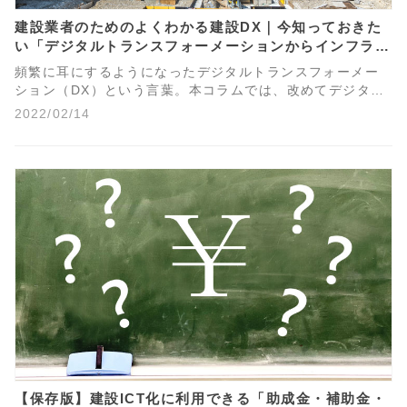
建設業者のためのよくわかる建設DX｜今知っておきた
い「デジタルトランスフォーメーションからインフラ分
野のDXまで」を徹底解説！
頻繁に耳にするようになったデジタルトランスフォーメー
ション（DX）という言葉。本コラムでは、改めてデジタル
トランスフォーメーションとは何かを分析し、その本質を
2022/02/14
探るとともに、建設事業者が知っておきたい建設業におけ
るDX「インフラ分野のDX」について徹底解説します。
【保存版】建設ICT化に利用できる「助成金・補助金・