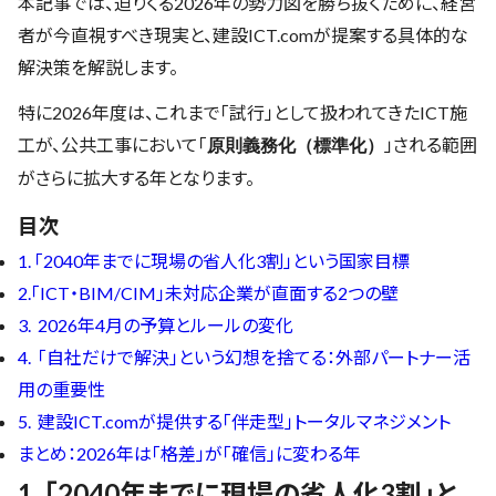
本記事では、迫りくる2026年の勢力図を勝ち抜くために、経営
者が今直視すべき現実と、建設ICT.comが提案する具体的な
解決策を解説します。
特に2026年度は、これまで「試行」として扱われてきたICT施
工が、公共工事において「
」される範囲
原則義務化（標準化）
がさらに拡大する年となります。
目次
1. 「2040年までに現場の省人化3割」という国家目標
2.「ICT・BIM/CIM」未対応企業が直面する2つの壁
3. 2026年4月の予算とルールの変化
4. 「自社だけで解決」という幻想を捨てる：外部パートナー活
用の重要性
5. 建設ICT.comが提供する「伴走型」トータルマネジメント
まとめ：2026年は「格差」が「確信」に変わる年
1. 「2040年までに現場の省人化3割」と