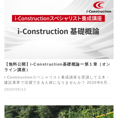
【無料公開】i-Construction基礎概論ー第１章（オン
ライン講座）
i-Constructionスペシャリスト養成講座を受講して土木・
建設業界で活躍できる人材になりませんか？ 2020年6月か
ら開講するi-Constructionスペシャリスト養成講座（オン
2020/05/12
ライン講座）の中から、一足お先に「i-Construction基礎
概論」の第1章を無料公開します！