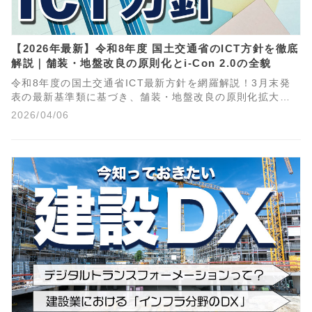
【2026年最新】令和8年度 国土交通省のICT方針を徹底
解説｜舗装・地盤改良の原則化とi-Con 2.0の全貌
令和8年度の国土交通省ICT最新方針を網羅解説！3月末発
表の最新基準類に基づき、舗装・地盤改良の原則化拡大
や、総合評価加点対象となる「Stage II」、中小企業のDX
2026/04/06
を救う「導入型ICT」など、落札率向上と現場利益に直結す
る重要トピックをプロの視点で整理しました。