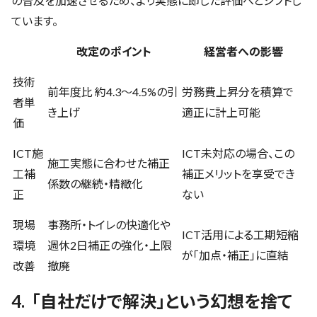
の普及を加速させるため、より実態に即した評価へとシフトし
ています。
改定のポイント
経営者への影響
技術
前年度比 約4.3〜4.5%の引
労務費上昇分を積算で
者単
き上げ
適正に計上可能
価
ICT施
ICT未対応の場合、この
施工実態に合わせた補正
工補
補正メリットを享受でき
係数の継続・精緻化
正
ない
現場
事務所・トイレの快適化や
ICT活用による工期短縮
環境
週休2日補正の強化・上限
が「加点・補正」に直結
改善
撤廃
4. 「自社だけで解決」という幻想を捨て