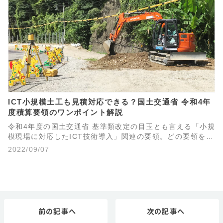
ICT小規模土工も見積対応できる？国土交通省 令和4年
度積算要領のワンポイント解説
令和4年度の国土交通省 基準類改定の目玉とも言える「小規
模現場に対応したICT技術導入」関連の要領。どの要領をど
のように参考すればいいのかがわからないというお問合せ
2022/09/07
も多くいただきます。そんな各種要領の中から、お金に関
する積算要領をもとに、ICT小規模土工に取り組むなら今が
チャンス！な理由をワンポイント解説します。
前の記事へ
次の記事へ