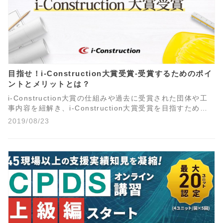
目指せ！i-Construction大賞受賞-受賞するためのポイ
ントとメリットとは？
i-Construction大賞の仕組みや過去に受賞された団体や工
事内容を紐解き、i-Construction大賞受賞を目指すための
ポイントをご紹介します。
2019/08/23